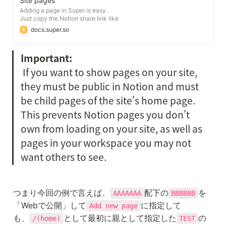
Site pages
Adding a page in Super is easy.
Just copy the Notion share link like
you did when creating a site, and
docs.super.so
paste it in the " Add page" modal
on the " page of the site editor.
Pages" Another way to get the
Important:
share link is to navigate to your
desired page in the site preview
 If you want to show pages on your site, 
and click the "Add page" button.
they must be public in Notion and must 
be child pages of the site's home page. 
This prevents Notion pages you don't 
own from loading on your site, as well as 
pages in your workspace you may not 
want others to see.
つまり今回の例で言えば、
配下の
を
AAAAAAA
BBBBBB
「Webで公開」して
に指定して
Add new page
も、
として最初に親として指定した
の
/(home)
TEST