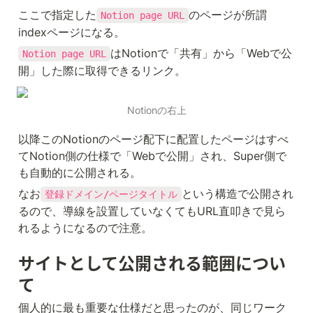
だけ、Super StaticはSEO対策や表
示速度改善をしてくれるぽいです。
ここで指定した
のページが所謂
Notion page URL
払う金は同じなので Super Staticを
indexページになる。
選択します。 すると を入力する画
面になります。 Site nameには管理
はNotionで「共有」から「Webで公
Notion page URL
画面に表示する名前、Custom
domainには使用するドメイン、
開」した際に取得できるリンク。
Public Notion URLにはNotionをシ
ェアで出てきたURLをコピペしま
す。 Continueを押すとPretty URLs
Notionの右上
というものを入力する画面が出ます
がわざわざしなくてもいいと思いま
す。 Pretty URLsに何も入力せずに
以降このNotionのページ配下に配置したページはすべ
Continue を押すとDNSの設定が始
てNotion側の仕様で「Webで公開」され、Super側で
まります。 ここは各自設定して下さ
い。 最後にページの設定です。
も自動的に公開される。
Custom fonts お好きなフォントを
どうぞ。 Site image Twitterとかに
なお
という構造で公開され
登録ドメイン/ページタイトル
シェアした際のOGP画像です。 き
るので、導線を設置していなくてもURL直叩きで見ら
れいなのを作って設定しましょう
Custom favicon そのままサイトの
れるようになるので注意。
faviconです。 適当な絵文字でいい
と思います。 Snippet njection ここ
サイトとして公開される範囲につい
に文字を入力すると左上にサイトの
説明文みたいなのを表示できます。
て
Site description Google検索とかで
表示される説明文です。 サイトのタ
イトルと同じワードをここにも入れ
個人的に最も重要な仕様だと思ったのが、同じワーク