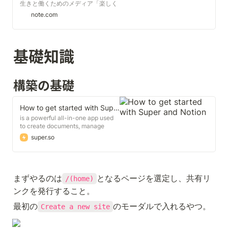
今回はその中でも爆速で公開できる
生きと働くためのメディア「楽しく
Super というWebサービスを使って
働くを語るラボ」を立ち上げまし
note.com
公開してみます。 Superは1サイト
た！ ...
毎に1400円ほどかかるので独自ド
メイン化サービスにしてはかなり高
額です。 読み込みが多少遅くてもい
基礎知識
いからお金をかけたくない方は こち
らの記事 を参考にCloudflareを使用
して独自ドメイン化してみて下さ
い。 Superを使用すると がNotionで
構築の基礎
作成したページに対して行えます(結
構いい) それでは早速Superを使用し
てNotionのサイトを独自ドメイン化
していきましょう はじめにSuperの
How to get started with Super and Notion
公式サイトにアクセスします
is a powerful all-in-one app used
Super.so この真中の Create your
to create documents, manage
site をクリックします。 するとこの
projects, organise content and so
super.so
ような美しいニューモフィズムの登
much more. Notion is also where
録ページにアクセスさせられるので
the content for your site lives and
こちらにメールアドレス、パスワー
is the place you spend most of
ド、クレジットカード情報を記入し
your time when creating your site.
ます。 するとダッシュボードにアク
Are you new to Notion?
まずやるのは
となるページを選定し、共有リ
/(home)
セスできます。 ニューモフィズムか
わいい！ 早速サイトをデプロイして
ンクを発行すること。
いきます！ 右上にある New siteを
クリックします。 すると の2つの選
最初の
のモーダルで入れるやつ。
Create a new site
択肢が表示されます。 Super
Defaultはただ独自ドメイン化する