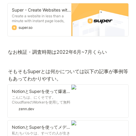
Super - Create Websites with Notion
Create a website in less than a
minute with instant page loads,
SEO optimization, and no-code
super.so
theming. All your content is kept
and managed in Notion so you can
focus on creating while Super
handles the rest.
なお検証・調査時期は2022年6月~7月くらい
そもそもSuperとは何かについては以下の記事が事例等
もあってわかりやすい。
NotionとSuperを使って爆速でWebサイトを公開する(独自ドメイン化)
こんにちは、にくそです。
CloudflareのWorkerを使用して無料
で独自ドメイン化する方法が金銭面
zenn.dev
では有利ですがSEO対策ができない
ことやサイトの読み込みに時間がか
かるのであまりよろしくありませ
ん。 有料のNotionの独自ドメイン化
NotionとSuperを使ってメディアをつくった話｜Parque（パルケ）｜note
にはいくつかサービスがありますが
私たちパルケは、すべての人が生き