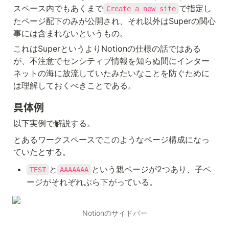
るとSEO上位狙いやすいです。 下の
スペース内でもあくまで
で指定し
Create a new site
ボタン3個 基本的にデフォルトのま
までいいです。 左から順にサイト内
たページ配下のみが公開され、それ以外はSuperの関心
検索、サイトのプロパティーを表示
事には含まれないというもの。
するか否か、Google検索などに表示
されるようにするか否か これで設定
これはSuperというよりNotionの仕様の話ではある
は終わりです！ 最後にSuperで作成
したページとCloudflare Workerで作
が、不注意でセンシティブ情報を知らぬ間にインター
成したページの Lighthouse スコア
ネットの海に放流していたみたいなことを防ぐために
を比較しようと思います！ 左が
Super右が Cloudflare Workerで
は理解しておくべきことである。
す！！！ あぁ！！一目瞭然です
ね！！ 最後まで読んでいただきあり
具体例
がとうございます！ 良ければZenn
やTwitterのフォローしていただけれ
以下実例で解説する。
ば嬉しいです！ ではまた！
とあるワークスペースでこのようなページ構成になっ
ていたとする。
と
という親ページが2つあり、子ペ
TEST
AAAAAAA
ージがそれぞれぶら下がっている。
Notionのサイドバー