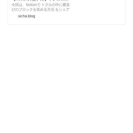
今回は、Notionで トグルの中に横並
びのブロックを収める方法 をシェア
します。 Notion ：情報整理アプ
sicha.blog
リ。アメリカではNote-takin appと
して既にマジョリティ層まで浸透し
ています。日本でも人気が出てきま
したがが、日本語版の公式サイトが
イマイチ。翻訳が原文と対応してい
なかったり、分かりにくかったり
と、日本語情報はまだまだ少ないよ
うです。 今回やりたい「 トグルの
中でブロックを横に並べる 」とは、
次のようなことです。 このような横
並びのブロックを･･･ 「アイテムリ
スト」と「カレンダー」の二つのブ
ロックが横に並んでいます。 ↓のよ
うに、Toggle（▼）の内部に入れる
こと！ 「アイテムリスト」と「カレ
ンダー」を、トグル（▼）の内側に
移動しました。 非表示・表示を切り
替えられる 上の画面でトグルのボタ
ン（▼）を押すと、↓のようになり
ます。 Toggleの内部のブロック
は、必要ないときに 非表示にできま
す。 見たいときだけパッと出せるの
で、ページの一覧性が上がります。
スケジュールやタスク一覧にぴった
り。 これを実現しようとすると、